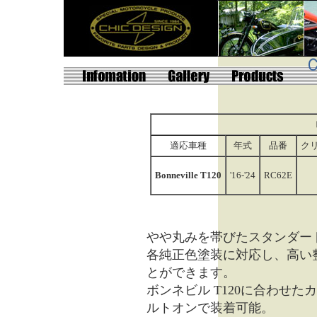
適応車種
年式
品番
ク
Bonneville T120
'16-'24
RC62E
やや丸みを帯びたスタンダー
各純正色塗装に対応し、高い
とができます。
ボンネビル T120に合わせ
ルトオンで装着可能。