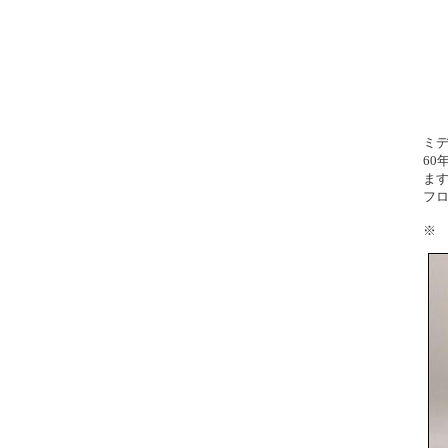
ミ
6
ま
フロ
※