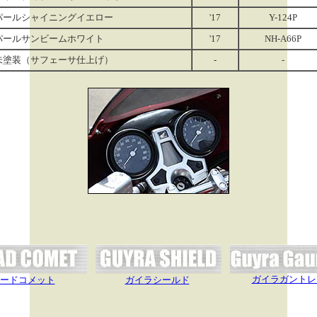
パールシャイニングイエロー
'17
Y-124P
パールサンビームホワイト
'17
NH-A66P
未塗装（サフェーサ仕上げ）
-
-
ガイラガントレ
ードコメット
ガイラシールド