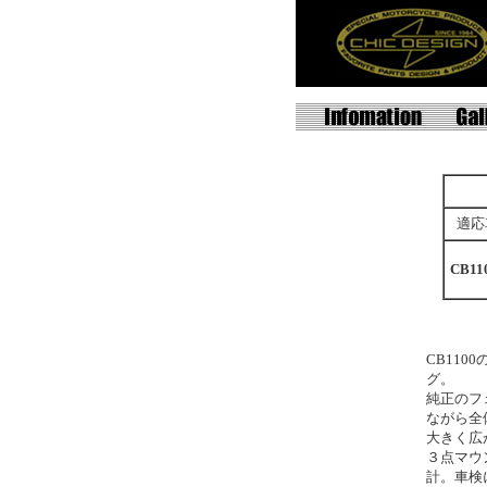
適応
CB11
CB11
グ。
純正のフ
ながら全
大きく広
３点マウ
計。車検