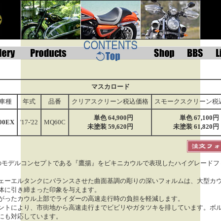
マスカロード
車種
年式
品番
クリアスクリーン税込価格
スモークスクリーン税
単色 64,900円
単色 67,100円
00EX
'17-'22
MQ60C
未塗装 59,620円
未塗装 61,820円
00のモデルコンセプトである『鷹揚』をビキニカウルで表現したハイグレードフ
ェーエルタンクにバランスさせた曲面基調の彫りの深いフォルムは、大型カ
体に引き締まった印象を与えます。
がったカウル上部でライダーの高速走行時の負担を軽減します。
ントにより、市街地から高速走行までビビリやガタツキを排しています。ボ
にも対応しています。