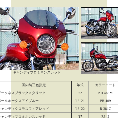
キャンディプロミネンスレッド
国内純正色指定
年式
カラーコード
ダークネスブラックメタリック
'22
NH-463M
パールホークスアイブルー
'18-'21
PB-409
キャンディクロモスフィアレッド
'18-'22
R-381C
キャンディプロミネンスレッド
'17
R342